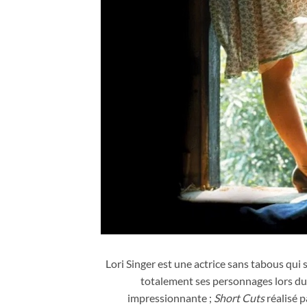
Lori Singer a l'attitude altière d'une dominatr
de l'été
Lori Singer est une actrice sans tabous qui
totalement ses personnages lors du t
impressionnante ;
Short Cuts
réalisé 