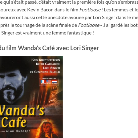
 qui s’était passé, c’était vraiment la première fois qu’on s’embras
amoureux avec Kevin Bacon dans le film
Footloose
! Les femmes et l
savoureront aussi cette anecdote avouée par Lori Singer dans le 
 après le tournage de la scène finale de
Footloose
« J’ai gardé les bo
i Singer est vraiment une femme fantastique !
u film Wanda’s Café avec Lori Singer
Ajouter
à ma
liste
d’envies