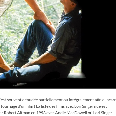
ice d'homme soumis fétichiste du pied féminin pour le film Dans la chaleur
 s’est souvent dénudée partiellement ou intégralement afin d’incar
ournage d’un film ! La liste des films avec Lori Singer nue est
par Robert Altman en 1993 avec Andie MacDowell où Lori Singer