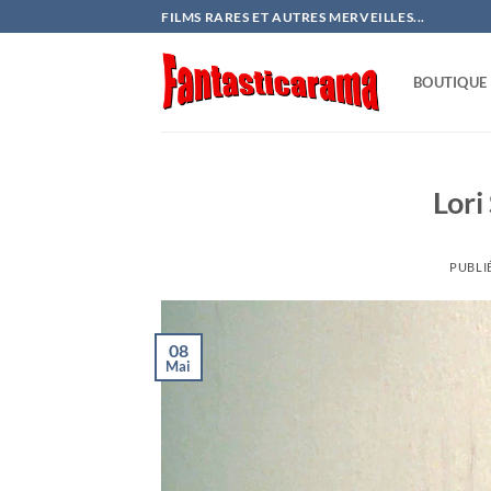
Passer
FILMS RARES ET AUTRES MERVEILLES...
au
contenu
BOUTIQUE
Lori
PUBLI
08
Mai