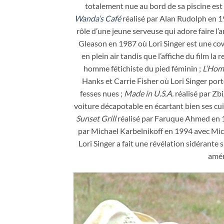
totalement nue au bord de sa piscine est 
Wanda’s Café
réalisé par Alan Rudolph en 19
rôle d’une jeune serveuse qui adore faire 
Gleason en 1987 où Lori Singer est une cow
en plein air tandis que l’affiche du film
homme fétichiste du pied féminin ;
L’Hom
Hanks et Carrie Fisher où Lori Singer po
fesses nues ;
Made in U.S.A.
réalisé par Zbi
voiture décapotable en écartant bien ses cui
Sunset Grill
réalisé par Faruque Ahmed en 19
par Michael Karbelnikoff en 1994 avec Micke
Lori Singer a fait une révélation sidérante 
amér