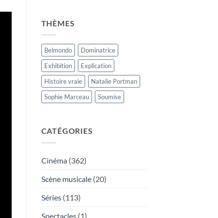
THÈMES
Belmondo
Dominatrice
Exhibition
Explication
Histoire vraie
Natalie Portman
Sophie Marceau
Soumise
CATÉGORIES
Cinéma
(362)
Scène musicale
(20)
Séries
(113)
Spectacles
(1)