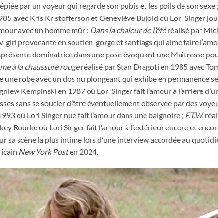
épiée par un voyeur qui regarde son pubis et les poils de son sexe 
85 avec Kris Kristofferson et Geneviève Bujold où Lori Singer jou
l’amour avec un homme mûr ;
Dans la chaleur de l’été
réalisé par Mic
-girl provocante en soutien-gorge et santiags qui aime faire l’am
 la représente dominatrice dans une pose évoquant une Maîtresse po
me à la chaussure rouge
réalisé par Stan Dragoti en 1985 avec To
rte une robe avec un dos nu plongeant qui exhibe en permanence se
gniew Kempinski en 1987 où Lori Singer fait l’amour à l’arrière d’u
sses sans se soucier d’être éventuellement observée par des voyeu
93 où Lori Singer nue fait l’amour dans une baignoire ;
F.T.W.
réal
y Rourke où Lori Singer fait l’amour à l’extérieur encore et encor
sur sa scène la plus intime lors d’une interview accordée au quotid
icain
New York Post
en 2024.