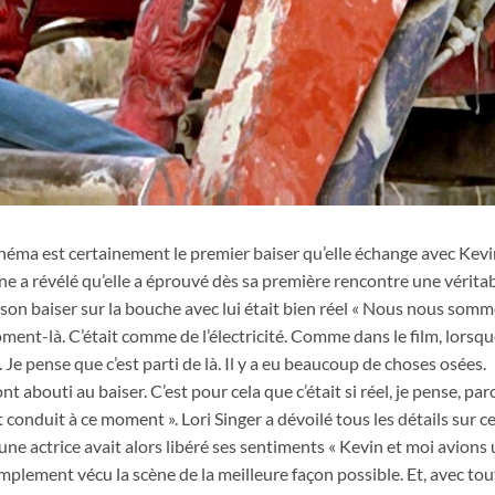
rl dans Footloose en choisissant de les conserver après le tournage du fi
r le plaisir des fétichistes des bottes
cinéma est certainement le premier baiser qu’elle échange avec Kev
ine a révélé qu’elle a éprouvé dès sa première rencontre une vérita
son baiser sur la bouche avec lui était bien réel « Nous nous som
oment-là. C’était comme de l’électricité. Comme dans le film, lorsq
Je pense que c’est parti de là. Il y a eu beaucoup de choses osées.
 abouti au baiser. C’est pour cela que c’était si réel, je pense, par
 conduit à ce moment ». Lori Singer a dévoilé tous les détails sur c
une actrice avait alors libéré ses sentiments « Kevin et moi avions
implement vécu la scène de la meilleure façon possible. Et, avec tou