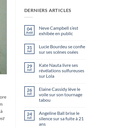
DERNIERS ARTICLES
Neve Campbell s’est
04
Août
exhibée en public
Lucie Bourdeu se confie
31
Juil
sur ses scènes osées
Kate Nauta livre ses
29
Juil
révélations sulfureuses
sur Lola
Elaine Cassidy lève le
26
Juil
voile sur son tournage
oore
tabou
lm
 à
Angeline Ball brise le
24
st
Juil
silence sur sa fuite à 21
ans