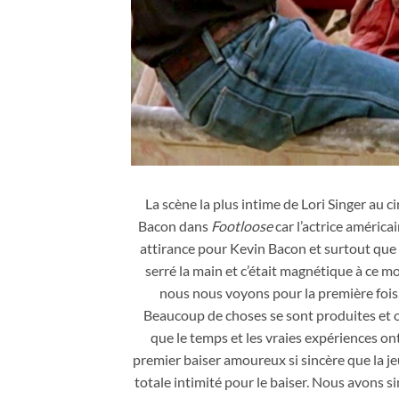
Lori Singer porte ses fameuses bottes de cow-gi
pour son plaisir personnel et indéniablement pou
La scène la plus intime de Lori Singer au 
Bacon dans
Footloose
car l’actrice américa
attirance pour Kevin Bacon et surtout que 
serré la main et c’était magnétique à ce m
nous nous voyons pour la première fois. 
Beaucoup de choses se sont produites et ont
que le temps et les vraies expériences ont
premier baiser amoureux si sincère que la je
totale intimité pour le baiser. Nous avons s