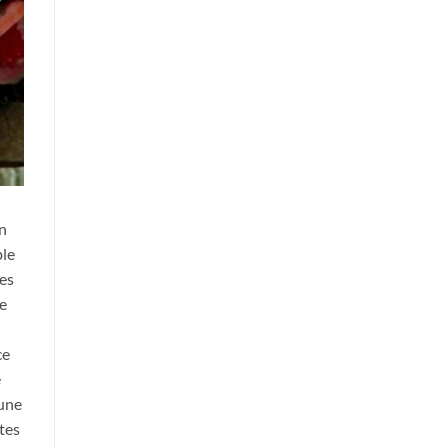
lm
in
ble
mes
ue
ce
e
 une
tes