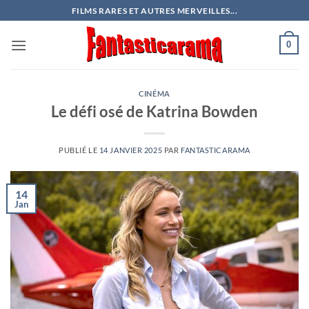
Passer
FILMS RARES ET AUTRES MERVEILLES...
au
contenu
0
CINÉMA
Le défi osé de Katrina Bowden
PUBLIÉ LE
14 JANVIER 2025
PAR
FANTASTICARAMA
14
Jan