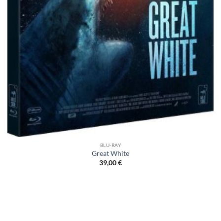
BLU-RAY
Great White
39,00
€