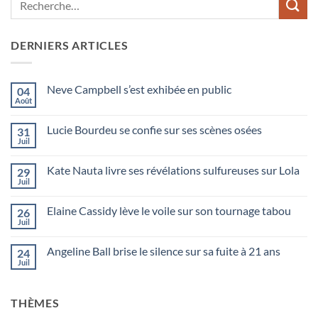
DERNIERS ARTICLES
Neve Campbell s’est exhibée en public
04
Août
Lucie Bourdeu se confie sur ses scènes osées
31
Juil
Kate Nauta livre ses révélations sulfureuses sur Lola
29
Juil
Elaine Cassidy lève le voile sur son tournage tabou
26
Juil
Angeline Ball brise le silence sur sa fuite à 21 ans
24
Juil
THÈMES