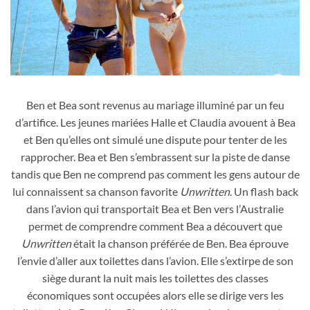
Sydney Sweeney a choisi un maillot de bain très échancré qui
révèle son épilation du pubis ainsi l'homme qu'elle convoite est
Ben et Bea sont revenus au mariage illuminé par un feu
désormais à sa merci dans le film Tout sauf toi de 2023
d’artifice. Les jeunes mariées Halle et Claudia avouent à Bea
et Ben qu’elles ont simulé une dispute pour tenter de les
rapprocher. Bea et Ben s’embrassent sur la piste de danse
tandis que Ben ne comprend pas comment les gens autour de
lui connaissent sa chanson favorite
Unwritten
. Un flash back
dans l’avion qui transportait Bea et Ben vers l’Australie
permet de comprendre comment Bea a découvert que
Unwritten
était la chanson préférée de Ben. Bea éprouve
l’envie d’aller aux toilettes dans l’avion. Elle s’extirpe de son
siège durant la nuit mais les toilettes des classes
économiques sont occupées alors elle se dirige vers les