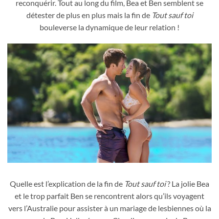
reconquérir. Tout au long du film, Bea et Ben semblent se
détester de plus en plus mais la fin de
Tout sauf toi
bouleverse la dynamique de leur relation !
Sydney Sweeney joue la carte du bikini minimaliste pour révéler
ses fesses nues afin de mieux séduire l'homme qu'elle désire
Quelle est l’explication de la fin de
Tout sauf toi
? La jolie Bea
secrètement dans le film Tout sauf toi de 2023
et le trop parfait Ben se rencontrent alors qu’ils voyagent
vers l’Australie pour assister à un mariage de lesbiennes où la