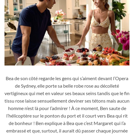
Le soutien-gorge de Sydney Sweeney agit comme un piège à
homme mûr dans le film romantique Tout sauf toi de 2023
Bea de son côté regarde les gens qui s’aiment devant l’Opera
de Sydney, elle porte sa belle robe rose au décolleté
vertigineux qui met en valeur ses beaux seins tandis que le fin
tissu rose laisse sensuellement deviner ses tétons mais aucun
homme n’est là pour l’admirer ! À ce moment, Ben saute de
l’hélicoptère sur le ponton du port et il court vers Bea qui rit
de bonheur ! Ben explique à Bea que c’est Margaret qui l’a
embrassé et que, surtout, il aurait dû passer chaque journée