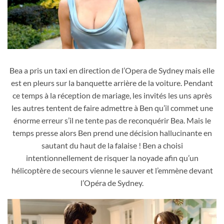
Sydney Sweeney utilise ses seins nus et un décolleté affolant
comme atout de charme pour faire succomber l'homme à sa
Bea a pris un taxi en direction de l’Opera de Sydney mais elle
beauté séductrice dans le film Tout sauf toi de 2023
est en pleurs sur la banquette arrière de la voiture. Pendant
ce temps à la réception de mariage, les invités les uns après
les autres tentent de faire admettre à Ben qu’il commet une
énorme erreur s’il ne tente pas de reconquérir Bea. Mais le
temps presse alors Ben prend une décision hallucinante en
sautant du haut de la falaise ! Ben a choisi
intentionnellement de risquer la noyade afin qu’un
hélicoptère de secours vienne le sauver et l’emmène devant
l’Opéra de Sydney.