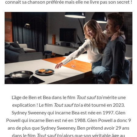
connait sa chanson préférée mais elle ne livre pas son secret !
Sydney Sweeney a une taille de 1m61 alors elle peut aisément
être transportée par l'homme qui est tombé sous son charme
L’âge de Ben et Bea dans le film
Tout sauf toi
mérite une
comme il serait tombé en esclavage amoureux dans le film Tout
explication ! Le film
Tout sauf toi
a été tourné en 2023.
sauf toi de 2023
Sydney Sweeney qui incarne Bea est née en 1997. Glen
Powell qui incarne Ben est né en 1988. Glen Powell a donc 9
ans de plus que Sydney Sweeney. Ben prétend avoir 29 ans
dans le film
Tout sauf toi
alors que son véritable âge au