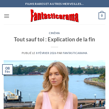
Passer
FILMS RARES ET AUTRES MERVEILLES...
au
contenu
0
CINÉMA
Tout sauf toi : Explication de la fin
PUBLIÉ LE
8 FÉVRIER 2026
PAR
FANTASTICARAMA
08
Fév