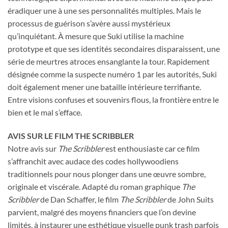
éradiquer une à une ses personnalités multiples. Mais le
processus de guérison s’avère aussi mystérieux
qu’inquiétant. À mesure que Suki utilise la machine
prototype et que ses identités secondaires disparaissent, une
série de meurtres atroces ensanglante la tour. Rapidement
désignée comme la suspecte numéro 1 par les autorités, Suki
doit également mener une bataille intérieure terrifiante.
Entre visions confuses et souvenirs flous, la frontière entre le
bien et le mal s’efface.
AVIS SUR LE FILM THE SCRIBBLER
Notre avis sur
The Scribbler
est enthousiaste car ce film
s’affranchit avec audace des codes hollywoodiens
traditionnels pour nous plonger dans une œuvre sombre,
originale et viscérale. Adapté du roman graphique
The
Scribbler
de Dan Schaffer, le film
The Scribbler
de John Suits
parvient, malgré des moyens financiers que l’on devine
limités, à instaurer une esthétique visuelle punk trash parfois