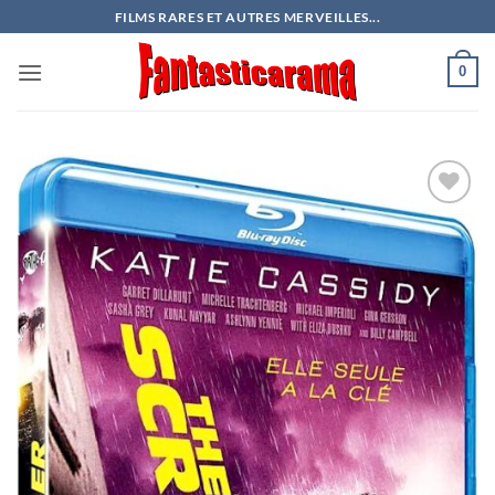
Passer
FILMS RARES ET AUTRES MERVEILLES...
au
contenu
0
Ajouter
à ma
liste
d’envies