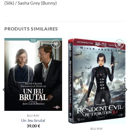
(Silk) / Sasha Grey (Bunny)
PRODUITS SIMILAIRES
Ajouter
Ajouter
à ma
à ma
liste
liste
d’envies
d’envies
BLU-RAY
Un Jeu brutal
39,00
€
BLU-RAY