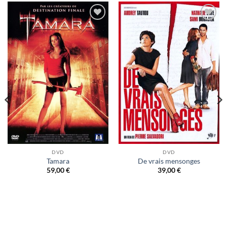
Ajouter
Ajouter
à ma
à ma
liste
liste
d’envies
d’envies
DVD
DVD
Tamara
De vrais mensonges
59,00
€
39,00
€