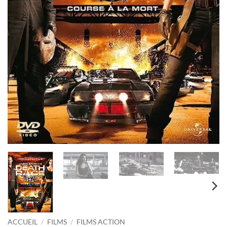
ACCUEIL
/
FILMS
/
FILMS ACTION