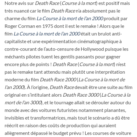
Notre avis sur
Death Race
(
Course à la mort
) est positif mais
très nuancé car le film
Death Race
n’a absolument pas le
charme du film
La Course à la mort de l’an 2000
produit par
Roger Corman en 1975 dont il est le remake ! Alors que le
film
La Course à la mort de l’an 2000
était un brulot anti-
capitaliste et une expérimentation cinématographique à
contre-courant de l’auto-censure de Hollywood puisque les
méchants pilotes tuent les gentils passants pour gagner
encore plus de points !
Death Race
(
Course à la mort
) n’est
pas le remake tant attendu mais plutôt une interprétation
moderne du film
Death Race 2000
(
La Course à la mort de
l’an 2000
). À l’origine,
Death Race
devait être une suite au film
original en s’intitulant alors
Death Race 3000
(
La Course à la
mort de l’an 3000
), et le tournage allait se dérouler autour du
monde avec des voitures futuristes notamment planantes,
invisibles et transformatrices, mais tout le scénario a dû être
réécrit en raison des coûts de production qui auraient
allègrement dépassé le budget prévu ! Les courses de voiture