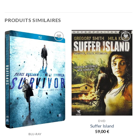
PRODUITS SIMILAIRES
Ajouter
Ajouter
à ma
à ma
liste
liste
d’envies
d’envies
DVD
Suffer Island
59,00
€
BLU-RAY