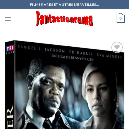
Passer
FILMS RARES ET AUTRES MERVEILLES...
au
contenu
0
Ajouter
à ma
liste
d’envies