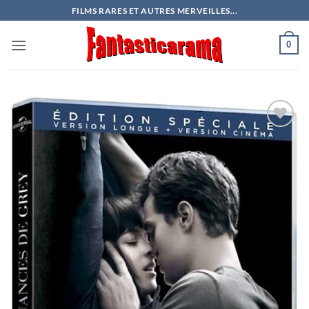
Passer
FILMS RARES ET AUTRES MERVEILLES...
au
contenu
0
Ajouter
à ma
liste
d’envies