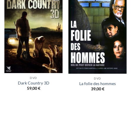
Ajouter
Ajouter
à ma
à ma
liste
liste
d’envies
d’envies
DVD
DVD
Dark Country 3D
La folie des hommes
59,00
€
39,00
€