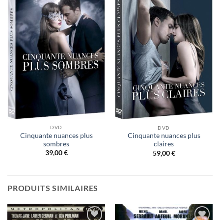
Ajouter
Ajouter
à ma
à ma
liste
liste
d’envies
d’envies
DVD
DVD
Cinquante nuances plus
Cinquante nuances plus
sombres
claires
39,00
€
59,00
€
PRODUITS SIMILAIRES