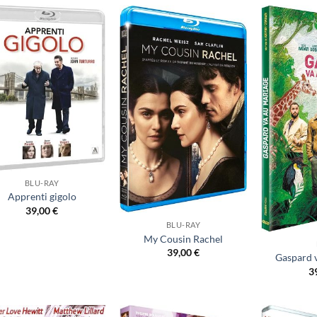
Ajouter
Ajouter
à ma
à ma
liste
liste
d’envies
d’envies
BLU-RAY
Apprenti gigolo
39,00
€
BLU-RAY
My Cousin Rachel
39,00
€
Gaspard 
3