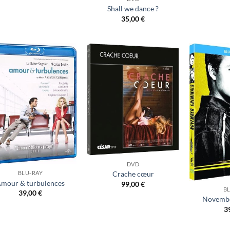
Shall we dance ?
35,00
€
Ajouter
Ajouter
à ma
à ma
liste
liste
d’envies
d’envies
DVD
BLU-RAY
Crache cœur
mour & turbulences
99,00
€
B
39,00
€
Novembe
3