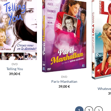
Ajouter
Ajouter
à ma
à ma
liste
liste
d’envies
d’envies
DVD
Telling You
39,00
€
DVD
Paris-Manhattan
39,00
€
Whateve
3
1
2