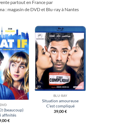
 vente partout en France par
ama : magasin de DVD et Blu-ray à Nantes
Ajouter
Ajouter
à ma
à ma
liste
liste
d’envies
d’envies
BLU-RAY
Situation amoureuse
DVD
C’est compliqué
 Et (beaucoup)
39,00
€
i affinités
9,00
€