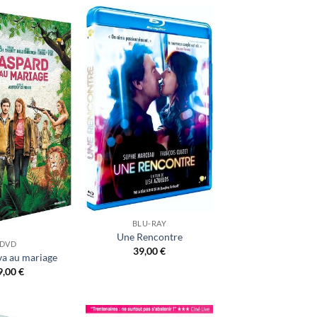
Ajouter
Ajouter
à ma
à ma
liste
liste
d’envies
d’envies
BLU-RAY
Une Rencontre
DVD
39,00
€
va au mariage
9,00
€