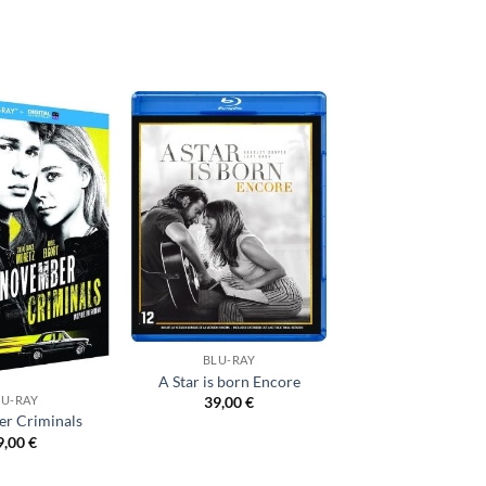
Ajouter
Ajouter
à ma
à ma
liste
liste
d’envies
d’envies
BLU-RAY
A Star is born Encore
LU-RAY
39,00
€
r Criminals
9,00
€