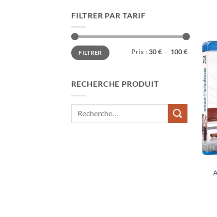
FILTRER PAR TARIF
Prix
Prix
Prix :
30 €
—
100 €
FILTRER
min
max
RECHERCHE PRODUIT
Recherche
pour :
A