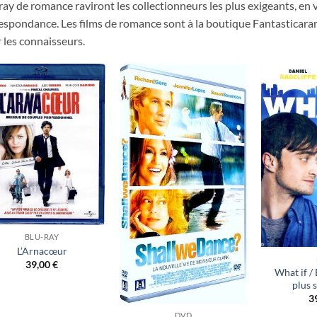
ray de romance raviront les collectionneurs les plus exigeants, en
espondance. Les films de romance sont à la boutique Fantasticar
 les connaisseurs.
Ajouter
Ajouter
à ma
à ma
liste
liste
d’envies
d’envies
BLU-RAY
L’Arnacœur
39,00
€
What if /
plus s
3
DVD