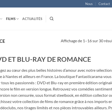
Nous
Contact
FILMS
ACTUALITÉS
Affichage de 1–16 sur 30 résu
CE
VD ET BLU-RAY DE ROMANCE
gez au cœur des plus belles histoires d’amour avec notre sélectio
e à Nantes et ailleurs en France. La boutique Fantasticarama vou
 tous les passionnés : DVD et Blu-ray en première édition original
ncore le film en version longue. Retrouvez vos comédies sentime
ersion non censurée, sous format steelbook, en édition collector 
chissez votre collection de films de romance grâce à nos imports en
idéoclubs, nos tirages limités et nos pièces introuvables ailleurs.