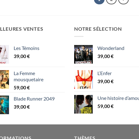
LLEURES VENTES
NOTRE SÉLECTION
Les Témoins
Wonderland
39,00
€
39,00
€
La Femme
L’Enfer
mousquetaire
39,00
€
59,00
€
Une histoire d’amo
Blade Runner 2049
59,00
€
39,00
€
FORMATIONS
THÈMES