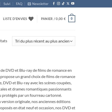
Suivi
FAQ
Newsletter
0
LISTE D'ENVIES
PANIER /
0,00
€
Trié
ltats
du
plus
récent
au
n de DVD et Blu-ray de films de romance en
plus
s propose un grand choix de films de romance
ancien
e, DVD et Blu-ray avec les scènes coupées,
ntales et drames romantiques passionnants
ou protégés par un fourreau cartonné.
 version originale, nos anciennes éditions
 Proposés en état neuf et occasion, nos DVD et