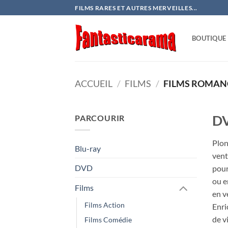
Passer
FILMS RARES ET AUTRES MERVEILLES...
au
contenu
BOUTIQUE
ACCUEIL
/
FILMS
/
FILMS ROMAN
D
PARCOURIR
Plon
Blu-ray
vent
DVD
pour
ou e
Films
en v
Films Action
Enri
de v
Films Comédie