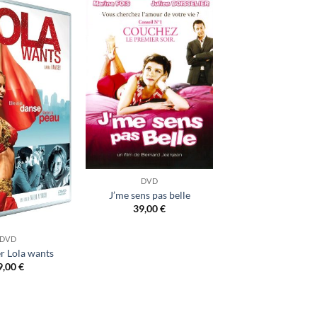
Ajouter
Ajouter
à ma
à ma
liste
liste
d’envies
d’envies
DVD
J’me sens pas belle
39,00
€
DVD
r Lola wants
9,00
€